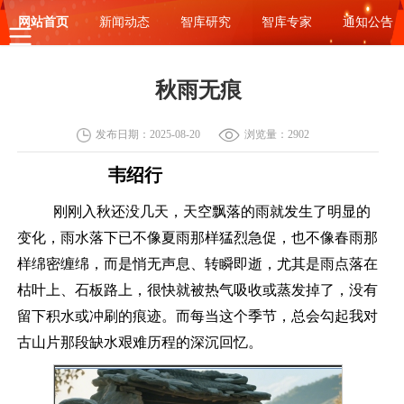
网站首页
新闻动态
智库研究
智库专家
通知公告
秋雨无痕
发布日期：2025-08-20
浏览量：2902
韦绍行
刚刚入秋还没几天，天空飘落的雨就发生了明显的
变化，雨水落下已不像夏雨那样猛烈急促，也不像春雨那
样绵密缠绵，而是悄无声息、转瞬即逝，尤其是雨点落在
枯叶上、石板路上，很快就被热气吸收或蒸发掉了，没有
留下积水或冲刷的痕迹。而每当这个季节，总会勾起我对
古山片那段缺水艰难历程的
深沉
回忆。