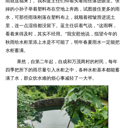
雨就送福来了。我和蓝主任们
仰着头看雨丝落进眼里。张
婶的小孙子举着塑料布在空地上奔跑，试图接住更多的雨
水，可那些雨珠刚落在塑料布上，就顺着褶皱滑进泥土
里，连一点湿痕都没留下。
蓝主任叹着气说，
“这雨啊，
看着
来得及时
，其实不经用。
”
我安慰他说，指望今年的
秋雨给水柜里添上水是不可能了，明年春夏雨水一定能把
水柜蓄满。
果然，自第二年起，自成和万
茂
两村的村民，每年
四季把所下的雨尽量引入水柜之中，各种水柜基本都能蓄
满了水，群众饮水难的烦心事减轻了一大半。