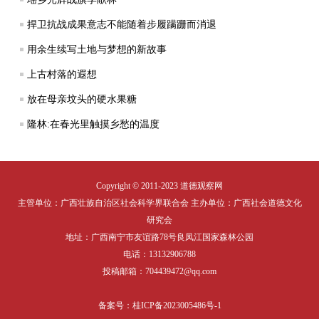
捍卫抗战成果意志不能随着步履蹒跚而消退
用余生续写土地与梦想的新故事
上古村落的遐想
放在母亲坟头的硬水果糖
隆林:在春光里触摸乡愁的温度
Copyright © 2011-2023 道德观察网
主管单位：广西壮族自治区社会科学界联合会 主办单位：广西社会道德文化
研究会
地址：广西南宁市友谊路78号良凤江国家森林公园
电话：13132906788
投稿邮箱：704439472@qq.com
备案号：
桂ICP备2023005486号-1