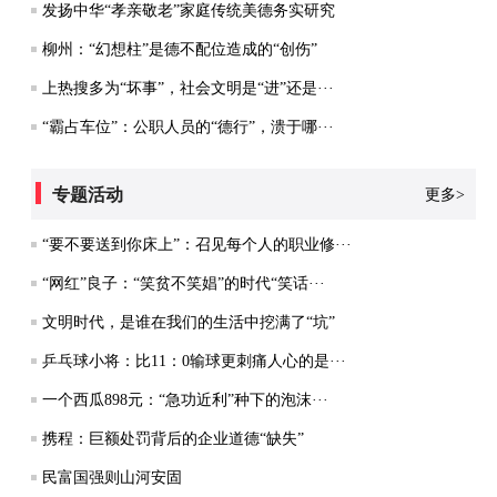
发扬中华“孝亲敬老”家庭传统美德务实研究
柳州：“幻想柱”是德不配位造成的“创伤”
上热搜多为“坏事”，社会文明是“进”还是···
“霸占车位”：公职人员的“德行”，溃于哪···
专题活动
更多>
“要不要送到你床上”：召见每个人的职业修···
“网红”良子：“笑贫不笑娼”的时代“笑话···
文明时代，是谁在我们的生活中挖满了“坑”
乒乓球小将：比11：0输球更刺痛人心的是···
一个西瓜898元：“急功近利”种下的泡沫···
携程：巨额处罚背后的企业道德“缺失”
民富国强则山河安固