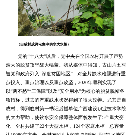
（自成村成兴屯集中供水大水柜）
党的
“十八大”以后，党中央在全国农村开展了声势
浩大的脱贫攻坚战大幅盖。我从媒体中得知，古山片五村
被党和政府列入“深度贫困地区”，对全片缺水难题进行重
点投入、重点治理以及重点攻坚，2020年顺利实现了
以“两不愁”“三保障”以及“安全用水”为核心的脱贫脱帽各
项指标，过去的严重缺水状况得到了很大改善。尤其是自
成村，得到驻村第一书记后援单位广西建设职业技术学院
的大力帮助，使饮水安全保障整体面貌发生了5个重大变
化：全村共建了22个大型水柜，124个家庭水柜，总容量
达10080立方米，全村96%以上的农户都能达到“缺水地区