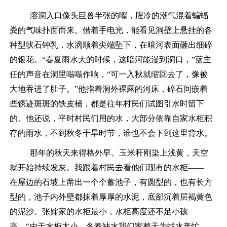
溶洞入口像头巨兽半张的嘴，腥冷的潮气混着蝙蝠
粪的气味扑面而来。借着手电光，能看见洞壁上悬挂的
各
种型状
石钟乳，水滴顺着尖端坠下，在暗河表面砸出细碎
的银花。
“春夏雨水大的时候，这暗河能漫到洞口，”
蓝主
任
的声音在洞里嗡嗡作响，
“可一入秋就缩回去了，像被
大地吞进了肚子。”他指着洞外裸露的河床，碎石间嵌着
些锈迹斑斑的铁皮桶，都是往年村民们试图引水时留下
的。
他还说，平时村民们用的水，大部分依靠自家水柜积
存的雨水，不到秋冬干旱时节，谁也不会下到这里背水。
那年
的
秋天来得格外早。玉米秆刚染上浅黄，天空
就开始持续发灰。我跟着村民去看他们
现有
的水柜
——
在
屋边的
石坡上凿出
一个个蓄
池子，
有圆型的，也有长方
型的，
池子内
外
壁
都
抹着
厚厚的
水泥，底部沉着层褐黄色
的泥沙。张婶家的水柜最
小
，
水柜高度还不
足
小孩
高，
“由于水柜太小，冬春缺水我们家整天为找水奔忙，