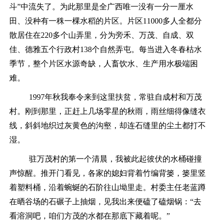
斗
”中流失了
。为此
那里
是全广西唯一没有一分一厘水
田、没种有一秼一棵水稻的
片区
。
片区
11000多人全都分
散居住在220多个山弄里，分为旁禾、万茂、自成、双
佳、德雅五个行政村138个自然弄屯。每当进入冬春枯水
季节，整个片区水源奇缺，人畜饮水、生产用水极端困
难。
1997年秋
我
奉令来
到这里
扶贫
，
常驻自成村和万
茂
村。刚到那里，
正赶上几场零星的秋雨，雨丝细得像缝衣
线，斜斜地织过灰黄色的沟壑，却连石缝里的尘土都打不
湿。
驻
万茂
村的第一个清晨，我被此起彼伏的水桶碰撞
声惊醒。推开门看见，各家的媳妇背着竹编背篓，篓里竖
着塑料桶，沿着蜿蜒的石阶往山坳里走。村
委主任
老
蓝
蹲
在晒谷场的石碾子上抽烟，见我出来便磕了磕烟锅：
“去
看溶洞吧，咱们
方茂
的水都在那底下藏着呢。
”