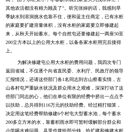
其他农活都没有精力顾及了”。听完
张婶
的话，我感到旱
季缺水到溶洞挑水也靠不住，便和蓝主任商定，已有水柜
的家庭要扩建溶量体积，没有水柜的家庭要立即修建起
来，从秋天开始蓄水。每个自然屯还要修建起一两座
50至
200立方本以上的公用大水柜，以备各家水柜用完后接得
上。
为解决修建屯公用大水柜的费用问题，我四次专门
返回省城，不仅逐个向省直民委、水利厅、民政厅的领导
汇报情况，还请这些部门各
1名同志到古山察看实情，古
山各村屯严重缺水状况及群众用水之艰难，深深打动了这
些部门同志的心，他们在单位有限的经费中挤出一点点予
以扶助，总共得到116万元的扶助经费。经过精打细算，
决定用这笔经费帮助修建6个村屯大型蓄水池，每个蓄水
200多立方米的水，靠蓄积雨水即可暂时缓解部分群众和
小学喝水难问题。县里也拨给部分钱，给扩建和修建水柜