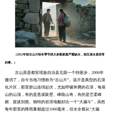
（
2012年前古山片秋冬季节绝大多数家庭严重缺水，相互借水是经常
的事。）
古山
原
是都安瑶族自治县北面一个特困乡
，
2006年
撤消了，自今当地习惯称为“古山片”
。该
片
是典型的石漠
化
片
区，那里群山连绵起伏，尤如呼啸奔腾的石浪，每座
山的山顶，有的是悬崖陡壁、峰险山奇，有的是峦柔峰
媚、挺拔别致。独特的岩溶地貌好比一个
“
大漏斗
”
，虽然
每年那里的降雨量都超过
1000毫米，但
水全都从
“
大漏