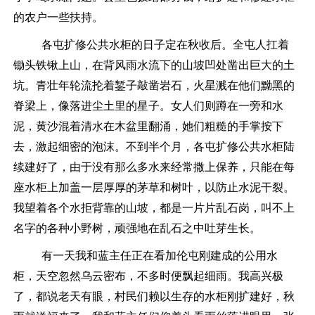
的农户一些扶持。
各屯扩
修
公共
水柜的日子定在秋收后。全
屯
人扛着
锄头铁锹上山，在背风
雨水流下
的山坡
凹处
凿出巨大的土
坑。青壮年轮流抡着錾子敲凿岩石，火星溅在他们黝黑的
脊梁上，像落进尘土里的星子。女人们则蹲在一旁和水
泥，黄沙混着清水在木盆里翻涌，她们粗糙的手掌按下
去，激起细密的泡沫。
不到半个月，各屯扩
修
公共
水柜
陆
续建好了，由于没有那么多水来经常撒上保养，只能在每
座
水柜
上加盖一层厚厚的茅草和树叶，以防止水泥干裂。
我
望着各个水拒背靠的山坡，都是一片片乱石岗，叫不上
名字的各种小野树，顽强地在乱石之中吐芽生长。
有一天我和蓝主任正在看加伦屯刚建成的公用水
柜，天空
忽然
乌云密布，不多时便
飘起细雨。
我高兴极
了
，
都说老天有眼，村民们赖以生存的水柜刚扩建好，秋