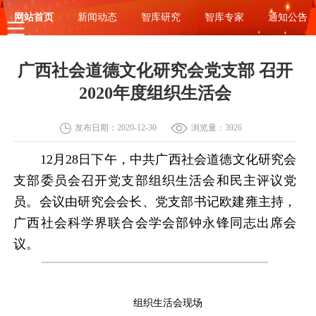
网站首页
新闻动态
智库研究
智库专家
通知公告
广西社会道德文化研究会党支部 召开
2020年度组织生活会
发布日期：2020-12-30
浏览量：3926
12
月
28
日下午，
中共广西社会道德文化研究会
支部委员会召开
党支部组织生活会和民主评议党
员。会议由
研究会会长、党支部书记欧建雍
主持，
广西社会科学界联合会学会部钟永锋同志
出席会
议。
组织生活会现场