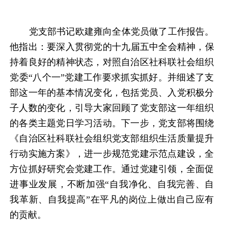
党支部书记欧建雍
向全体党员做了
工作
报告
。
他指出：要
深入
贯彻
党的十
九
届五中全会精神
，
保
持着良好的精神状态，
对照自治区社科联社会组织
党委
“八个一”党建工作要求抓实抓好。并
细述了
支
部这一年的基本情况变化，包括党员、入党积极分
子人数的变化
，
引导大家回顾了党支部这一年组织
的各类主题党日学习活动
。
下一步，党支部将围绕
《自治区社科联社会组织党支部组织生活质量提升
行动实施方案》，进一步规范党建示范点建设，全
方位抓好研究会党建工作。通过党建引领，全面促
进事业发展，不断加强
“自我净化、自我完善、自
我革新、自我提高”在平凡的岗位上做出自己应有
的贡献。