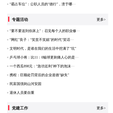
“霸占车位”：公职人员的“德行”，溃于哪···
专题活动
更多>
“要不要送到你床上”：召见每个人的职业修···
“网红”良子：“笑贫不笑娼”的时代“笑话···
文明时代，是谁在我们的生活中挖满了“坑”
乒乓球小将：比11：0输球更刺痛人心的是···
一个西瓜898元：“急功近利”种下的泡沫···
携程：巨额处罚背后的企业道德“缺失”
民富国强则山河安固
退休人员要自重
党建工作
更多>