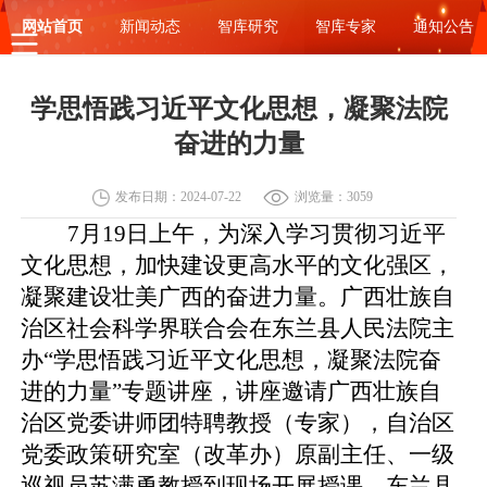
网站首页
新闻动态
智库研究
智库专家
通知公告
学思悟践习近平文化思想，凝聚法院
奋进的力量
发布日期：2024-07-22
浏览量：3059
7月19日
上午
，
为深入学习贯彻习近平
文化思想，加快建设更高水平的文化强区，
凝聚建设壮美广西的奋进力量。广西壮族自
治区社会科学界联合会在东兰县人民法院主
办
“
学思悟践习近平文化思想
，
凝聚法院奋
进的力量
”
专题讲座，
讲座
邀请
广西壮族
自
治区党委讲师团特聘教授（专家）
，
自治区
党委政策研究室（改革办）原副主任、一级
巡视员苏满勇教授到现场开展授课，
东兰县