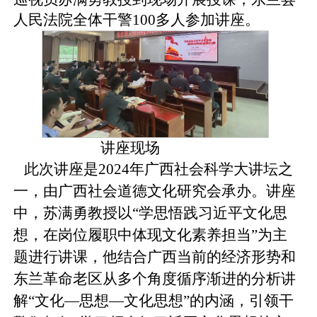
人民法院
全体干警
100多人
参加
讲座
。
讲座现场
此次讲座是
2024年广西社会科学大讲坛之
一，由广西社会道德文化研究会承办。讲座
中，
苏满勇教授以
“学思悟践习近平文化思
想
，
在岗位履职中体现文化素养担当
”为主
题进行讲课，
他
结合广西当前的经济形势和
东兰革命老区从多个角度循序渐进的分析讲
解
“文化—思想—文化思想”的内涵，引领干