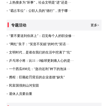
上热搜多为“坏事”，社会文明是“进”还是···
“霸占车位”：公职人员的“德行”，溃于哪···
专题活动
更多>
“要不要送到你床上”：召见每个人的职业修···
“网红”良子：“笑贫不笑娼”的时代“笑话···
文明时代，是谁在我们的生活中挖满了“坑”
乒乓球小将：比11：0输球更刺痛人心的是···
一个西瓜898元：“急功近利”种下的泡沫···
携程：巨额处罚背后的企业道德“缺失”
民富国强则山河安固
退休人员要自重