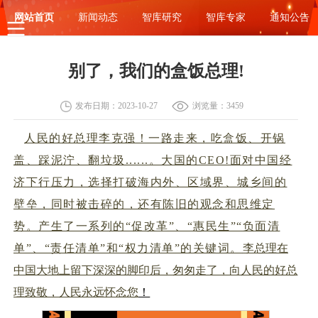
网站首页
新闻动态
智库研究
智库专家
通知公告
别了，我们的盒饭总理!
发布日期：2023-10-27
浏览量：3459
人民的好总理李克强！一路走来，吃盒饭、开锅
盖、踩泥泞、翻垃圾......。大国的CEO!面对中国经
济下行压力，选择打破海内外、区域界、城乡间的
壁垒，同时被击碎的，还有陈旧的观念和思维定
势。产生了一系列的“促改革”、“惠民生”“负面清
单”、“责任清单”和“权力清单”的关键词。
李总理在
中国大地上留下深深的脚印后，匆匆走了，向人民的好总
理致敬，人民永远怀念您
！