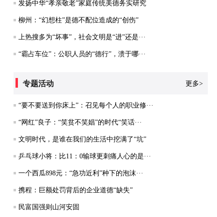
发扬中华“孝亲敬老”家庭传统美德务实研究
柳州：“幻想柱”是德不配位造成的“创伤”
上热搜多为“坏事”，社会文明是“进”还是···
“霸占车位”：公职人员的“德行”，溃于哪···
专题活动
更多>
“要不要送到你床上”：召见每个人的职业修···
“网红”良子：“笑贫不笑娼”的时代“笑话···
文明时代，是谁在我们的生活中挖满了“坑”
乒乓球小将：比11：0输球更刺痛人心的是···
一个西瓜898元：“急功近利”种下的泡沫···
携程：巨额处罚背后的企业道德“缺失”
民富国强则山河安固