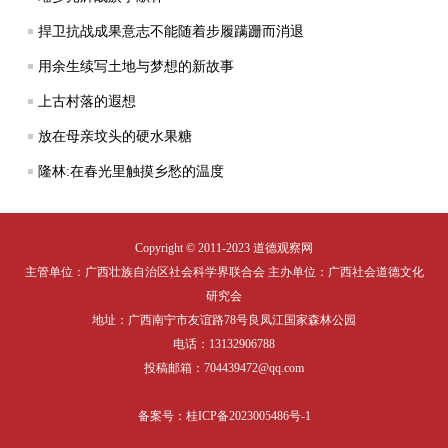
捍卫抗战成果意志不能随着步履蹒跚而消退
用余生续写土地与梦想的新故事
上古村落的遐想
放在母亲坟头的硬水果糖
隆林:在春光里触摸乡愁的温度
Copyright © 2011-2023 道德观察网
主管单位：广西壮族自治区社会科学界联合会 主办单位：广西社会道德文化
研究会
地址：广西南宁市友谊路78号良凤江国家森林公园
电话：13132906788
投稿邮箱：704439472@qq.com
备案号：
桂ICP备2023005486号-1