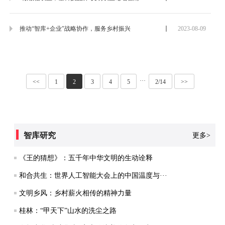
推动“智库+企业”战略协作，服务乡村振兴
2023-08-09
···
<<
1
2
3
4
5
2/14
>>
智库研究
更多>
《王的猜想》：五千年中华文明的生动诠释
和合共生：世界人工智能大会上的中国温度与···
文明乡风：乡村薪火相传的精神力量
桂林：“甲天下”山水的洗尘之路