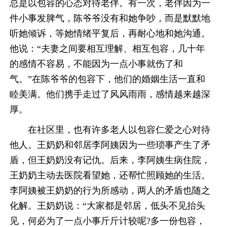
总是以包容的心态对待老伴。有一次，老伴因为一
件小事发脾气，陈爷爷没有和她争吵，而是默默地
听她倾诉，等她情绪平复后，再耐心地和她沟通。
他说：“夫妻之间要相互理解、相互包容，几十年
的感情不容易，不能因为一点小事就伤了和
气。”在陈爷爷的包容下，他们的婚姻生活一直和
睦美满。他们携手走过了风风雨雨，感情越来越深
厚。
在社区里，也有许多老人以包容仁爱之心对待
他人。王奶奶和邻居李阿姨因为一些琐事产生了矛
盾，但王奶奶没有记仇。后来，李阿姨生病住院，
王奶奶主动去医院看望她，还帮忙照顾她的生活。
李阿姨被王奶奶的行为所感动，两人的矛盾也随之
化解。王奶奶说：“大家都是邻居，低头不见抬头
见，何必为了一点小事斤斤计较呢?多一份包容，