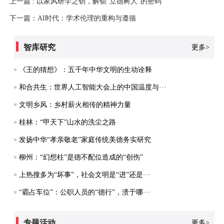
上一篇 : 以家风研学之钥，解锁“立德树人”的密码
下一篇：AI时代：学术伦理的重构与遵循
智库研究
更多>
《王的猜想》：五千年中华文明的生动诠释
和合共生：世界人工智能大会上的中国温度与···
文明乡风：乡村薪火相传的精神力量
桂林：“甲天下”山水的洗尘之路
发扬中华“孝亲敬老”家庭传统美德务实研究
柳州：“幻想柱”是德不配位造成的“创伤”
上热搜多为“坏事”，社会文明是“进”还是···
“霸占车位”：公职人员的“德行”，溃于哪···
专题活动
更多>