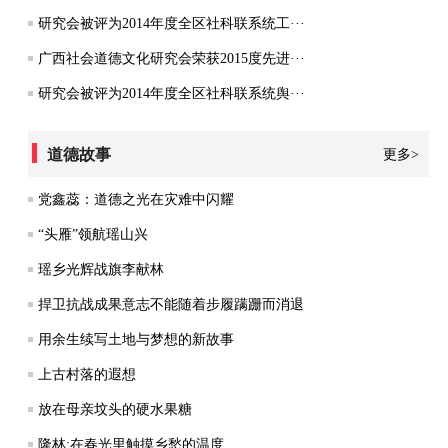
研究会被评为2014年度全区社科联系统工···
广西社会道德文化研究会荣获2015度先进···
研究会被评为2014年度全区社科联系统舆···
道德故事
更多>
党鑫蕊：道德之光在灾难中闪耀
“头雁”领航瑶山兴
瑶乡光辉战旗李献林
捍卫抗战成果意志不能随着步履蹒跚而消退
用余生续写土地与梦想的新故事
上古村落的遐想
放在母亲坟头的硬水果糖
隆林:在春光里触摸乡愁的温度