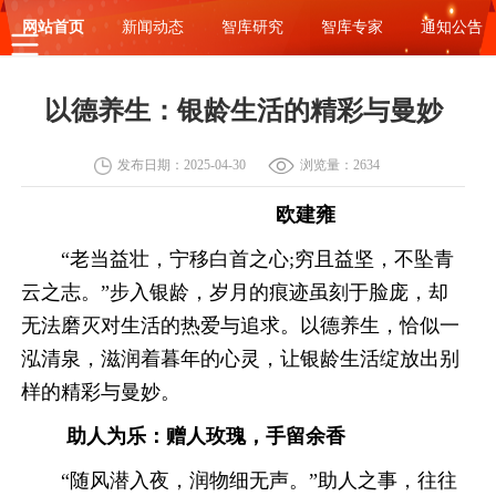
网站首页
新闻动态
智库研究
智库专家
通知公告
以德养生：银龄生活的精彩与曼妙
发布日期：2025-04-30
浏览量：2634
欧建雍
“老当益壮，宁移白首之心;穷且益坚，不坠青
云之志。”步入银龄，岁月的痕迹虽刻于脸庞，却
无法磨灭对生活的热爱与追求。以德养生，恰似一
泓清泉，滋润着暮年的心灵，让银龄生活绽放出别
样的精彩与曼妙。
助人为乐：赠人玫瑰，手留余香
“随风潜入夜，润物细无声。”助人之事，往往